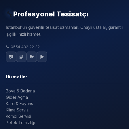
🔧
Profesyonel Tesisatçı
İstanbul'un güvenilir tesisat uzmanları. Onaylı ustalar, garantili
işçilik, hızlı hizmet.
📞
0554 432 22 22
📷
📘
🐦
▶️
Hizmetler
Boya & Badana
Gider Açma
Karo & Fayans
Klima Servisi
Kombi Servisi
Petek Temizliği