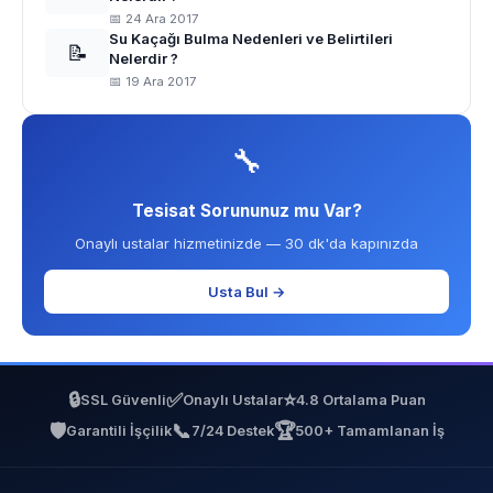
📅 24 Ara 2017
Su Kaçağı Bulma Nedenleri ve Belirtileri
📝
Nelerdir ?
📅 19 Ara 2017
🔧
Tesisat Sorununuz mu Var?
Onaylı ustalar hizmetinizde — 30 dk'da kapınızda
Usta Bul →
🔒
✅
⭐
SSL Güvenli
Onaylı Ustalar
4.8 Ortalama Puan
🛡️
📞
🏆
Garantili İşçilik
7/24 Destek
500+ Tamamlanan İş