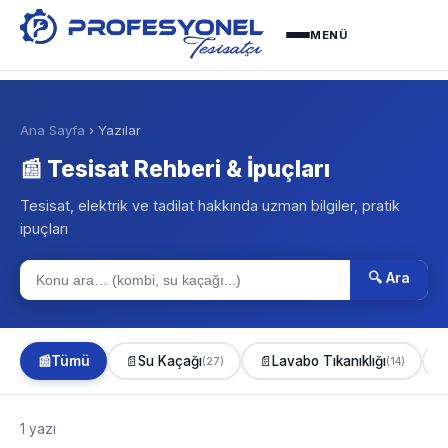
MENÜ
Ana Sayfa
› Yazılar
📰 Tesisat Rehberi & İpuçları
Tesisat, elektrik ve tadilat hakkında uzman bilgiler, pratik
ipuçları
🔍 Ara
📰
Tümü
📄
Su Kaçağı
📄
Lavabo Tıkanıklığı

(27)
(14)
1 yazı