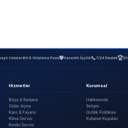
⭐
🛡️
📞
🏆
aylı Ustalar
4.8 Ortalama Puan
Garantili İşçilik
7/24 Destek
50
Hizmetler
Kurumsal
Boya & Badana
Hakkımızda
Gider Açma
İletişim
Karo & Fayans
Gizlilik Politikası
Klima Servisi
Kullanım Koşulları
Kombi Servisi