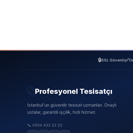
🔒
✅
SSL Güvenli
On
🔧
Profesyonel Tesisatçı
İstanbul'un güvenilir tesisat uzmanları. Onaylı
ustalar, garantili işçilik, hızlı hizmet.
📞
0554 432 22 22