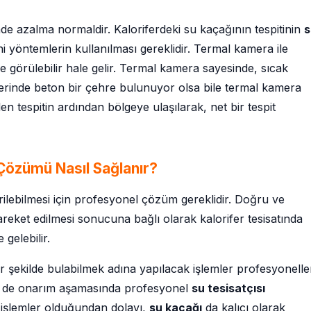
e azalma normaldir. Kaloriferdeki su kaçağının tespitinin
s
i yöntemlerin kullanılması gereklidir. Termal kamera ile
de görülebilir hale gelir. Termal kamera sayesinde, sıcak
Üzerinde beton bir çehre bulunuyor olsa bile termal kamera
len tespitin ardından bölgeye ulaşılarak, net bir tespit
 Çözümü Nasıl Sağlanır?
erilebilmesi için profesyonel çözüm gereklidir. Doğru ve
eket edilmesi sonucuna bağlı olarak kalorifer tesisatında
 gelebilir.
bir şekilde bulabilmek adına yapılacak işlemler profesyonelle
hem de onarım aşamasında profesyonel
su tesisatçısı
u işlemler olduğundan dolayı,
su kaçağı
da kalıcı olarak