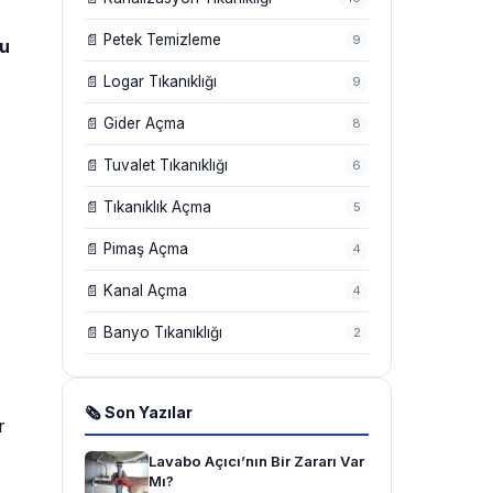
📄 Petek Temizleme
9
u
📄 Logar Tıkanıklığı
9
📄 Gider Açma
8
📄 Tuvalet Tıkanıklığı
6
📄 Tıkanıklık Açma
5
📄 Pimaş Açma
4
📄 Kanal Açma
4
📄 Banyo Tıkanıklığı
2
🗞 Son Yazılar
r
Lavabo Açıcı’nın Bir Zararı Var
Mı?