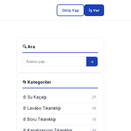
Giriş Yap
İş Ver
🔍 Ara
→
📂 Kategoriler
📄 Su Kaçağı
27
📄 Lavabo Tıkanıklığı
14
📄 Boru Tıkanıklığı
12
📄 Kanalizasyon Tıkanıklığı
10