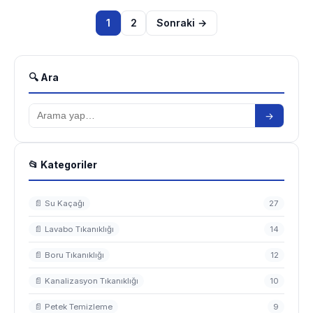
Yazı
1
2
Sonraki →
sayfalaması
🔍 Ara
→
📂 Kategoriler
📄 Su Kaçağı
27
📄 Lavabo Tıkanıklığı
14
📄 Boru Tıkanıklığı
12
📄 Kanalizasyon Tıkanıklığı
10
📄 Petek Temizleme
9