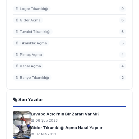
📄 Logar Tıkanıklığı
9
📄 Gider Açma
8
📄 Tuvalet Tıkanıklığı
6
📄 Tıkanıklık Açma
5
📄 Pimaş Açma
4
📄 Kanal Açma
4
📄 Banyo Tıkanıklığı
2
🗞 Son Yazılar
Lavabo Açıcı’nın Bir Zararı Var Mı?
📅 06 Şub 2023
Gider Tıkanıklığı Açma Nasıl Yapılır
📅 07 Nis 2018