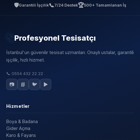
🛡️
📞
🏆
Garantili İşçilik
7/24 Destek
500+ Tamamlanan İş
🔧
Profesyonel Tesisatçı
İstanbul'un güvenilir tesisat uzmanları. Onaylı ustalar, garantili
işçilik, hızlı hizmet.
📞
0554 432 22 22
📷
📘
🐦
▶️
Hizmetler
Boya & Badana
Gider Açma
Karo & Fayans