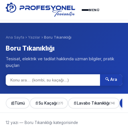
MENÜ
Ana Sayfa
›
Yazılar
› Boru Tıkanıklığı
Boru Tıkanıklığı
Tesisat, elektrik ve tadilat hakkında uzman bilgiler, pratik
ipuçları
🔍 Ara
📰
Tümü
📄
Su Kaçağı
📄
Lavabo Tıkanıklığı

(27)
(14)
12 yazı — Boru Tıkanıklığı kategorisinde