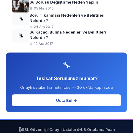
Su Borusu Değiştirme Neden Yapılır
📅 05 Nis 2018
Boru Tıkanması Nedenleri ve Belirtileri
📝
Nelerdir ?
📅 24 Ara 2017
Su Kaçağı Bulma Nedenleri ve Belirtileri
📝
Nelerdir ?
📅 19 Ara 2017
🔧
Tesisat Sorununuz mu Var?
Onaylı ustalar hizmetinizde — 30 dk'da kapınızda
Usta Bul →
🔒
✅
⭐
SSL Güvenli
Onaylı Ustalar
4.8 Ortalama Puan