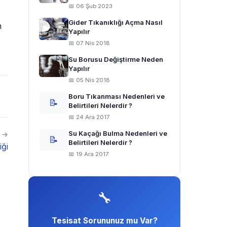
📅 06 Şub 2023
Gider Tıkanıklığı Açma Nasıl
n
Yapılır
📅 07 Nis 2018
Su Borusu Değiştirme Neden
Yapılır
📅 05 Nis 2018
Boru Tıkanması Nedenleri ve
📝
Belirtileri Nelerdir ?
📅 24 Ara 2017
Su Kaçağı Bulma Nedenleri ve
i →
📝
Belirtileri Nelerdir ?
iği
📅 19 Ara 2017
🔧
Tesisat Sorununuz mu Var?