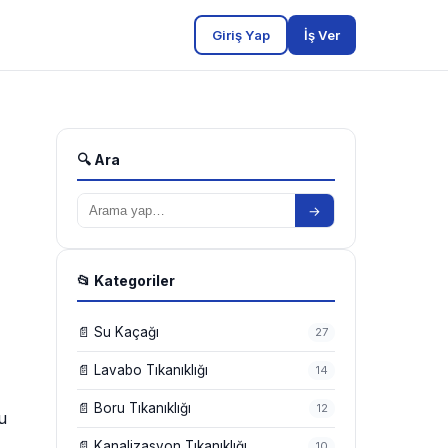
Giriş Yap
İş Ver
🔍 Ara
→
📂 Kategoriler
📄 Su Kaçağı
27
📄 Lavabo Tıkanıklığı
14
📄 Boru Tıkanıklığı
12
u
📄 Kanalizasyon Tıkanıklığı
10