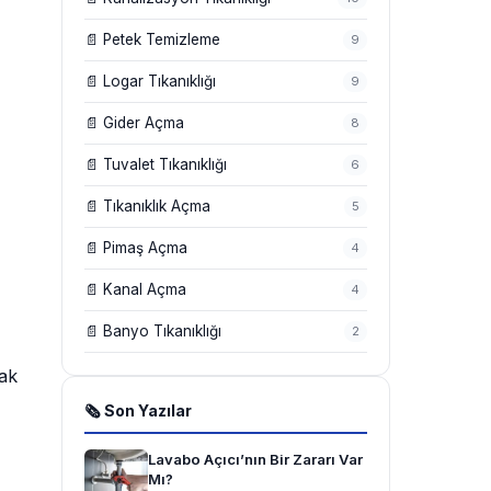
📄 Petek Temizleme
9
📄 Logar Tıkanıklığı
9
📄 Gider Açma
8
📄 Tuvalet Tıkanıklığı
6
📄 Tıkanıklık Açma
5
📄 Pimaş Açma
4
📄 Kanal Açma
4
📄 Banyo Tıkanıklığı
2
rak
🗞 Son Yazılar
Lavabo Açıcı’nın Bir Zararı Var
Mı?