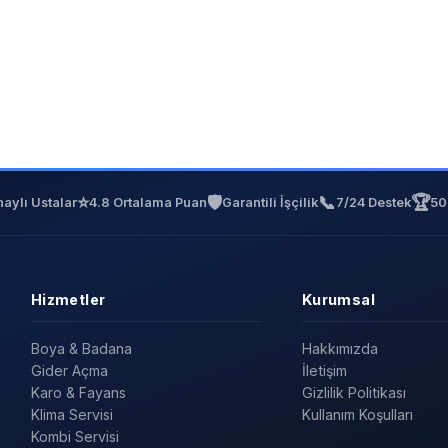
⭐
🛡️
📞
🏆
aylı Ustalar
4.8 Ortalama Puan
Garantili İşçilik
7/24 Destek
50
Hizmetler
Kurumsal
Boya & Badana
Hakkımızda
Gider Açma
İletişim
Karo & Fayans
Gizlilik Politikası
Klima Servisi
Kullanım Koşulları
Kombi Servisi