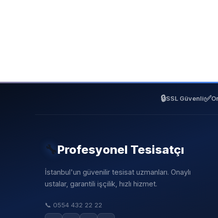
🔒
✅
SSL Güvenli
On
🔧
Profesyonel Tesisatçı
İstanbul'un güvenilir tesisat uzmanları. Onaylı
ustalar, garantili işçilik, hızlı hizmet.
📞
0554 432 22 22