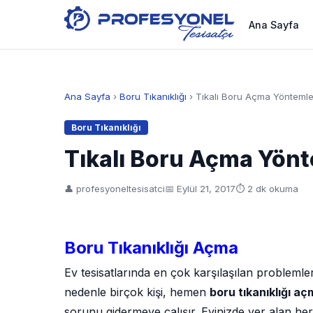
Ana Sayfa
Ana Sayfa
›
Boru Tıkanıklığı
› Tıkalı Boru Açma Yöntemle
Boru Tıkanıklığı
Tıkalı Boru Açma Yönt
👤 profesyoneltesisatci
📅
Eylül 21, 2017
⏱ 2 dk okuma
Boru Tıkanıklığı Açma
Ev tesisatlarında en çok karşılaşılan problemler
nedenle birçok kişi, hemen
boru tıkanıklığı a
sorunu gidermeye çalışır. Evinizde yer alan h