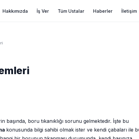
Hakkımızda
İş Ver
Tüm Ustalar
Haberler
İletişim
ri
emleri
in başında, boru tıkanıklığı sorunu gelmektedir. İşte bu
çma
konusunda bilgi sahibi olmak ister ve kendi çabaları ile b
erhangi bir borunun tıkanması durumunda, kendi başınıza