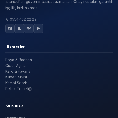
İstanbul'un güvenilir tesisat uzmanları. Onaylı ustalar, garantili
işçilik, hızlı hizmet.
📞
0554 432 22 22
📷
📘
🐦
▶️
Hizmetler
Boya & Badana
Gider Açma
Karo & Fayans
Klima Servisi
Kombi Servisi
Petek Temizliği
Kurumsal