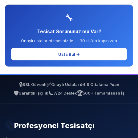
🔧
Tesisat Sorununuz mu Var?
Onaylı ustalar hizmetinizde — 30 dk'da kapınızda
Usta Bul →
🔒
✅
⭐
SSL Güvenli
Onaylı Ustalar
4.8 Ortalama Puan
🛡️
📞
🏆
Garantili İşçilik
7/24 Destek
500+ Tamamlanan İş
🔧
Profesyonel Tesisatçı