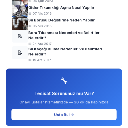
📅 06 Şub 2023
Gider Tıkanıklığı Açma Nasıl Yapılır
📅 07 Nis 2018
Su Borusu Değiştirme Neden Yapılır
📅 05 Nis 2018
Boru Tıkanması Nedenleri ve Belirtileri
📝
Nelerdir ?
📅 24 Ara 2017
Su Kaçağı Bulma Nedenleri ve Belirtileri
📝
Nelerdir ?
📅 19 Ara 2017
🔧
Tesisat Sorununuz mu Var?
Onaylı ustalar hizmetinizde — 30 dk'da kapınızda
Usta Bul →