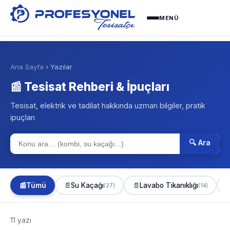
MENÜ
Ana Sayfa
› Yazılar
📰 Tesisat Rehberi & İpuçları
Tesisat, elektrik ve tadilat hakkında uzman bilgiler, pratik
ipuçları
🔍 Ara
📰
Tümü
📄
Su Kaçağı
📄
Lavabo Tıkanıklığı

(27)
(14)
11 yazı