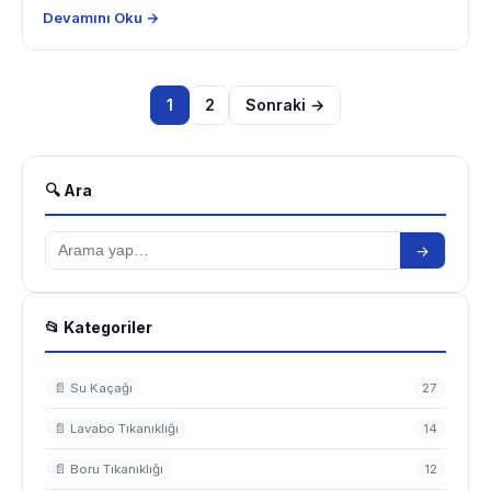
Devamını Oku →
Yazı
1
2
Sonraki →
sayfalaması
🔍 Ara
→
📂 Kategoriler
📄 Su Kaçağı
27
📄 Lavabo Tıkanıklığı
14
📄 Boru Tıkanıklığı
12