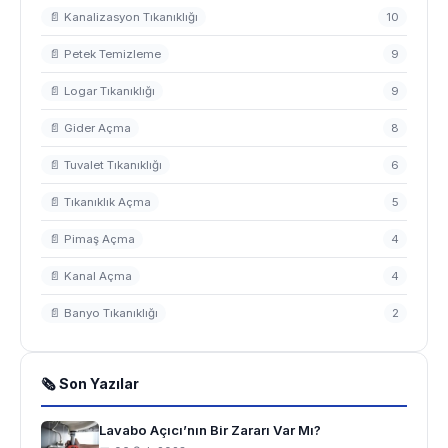
📄 Kanalizasyon Tıkanıklığı
10
📄 Petek Temizleme
9
📄 Logar Tıkanıklığı
9
📄 Gider Açma
8
📄 Tuvalet Tıkanıklığı
6
📄 Tıkanıklık Açma
5
📄 Pimaş Açma
4
📄 Kanal Açma
4
📄 Banyo Tıkanıklığı
2
🗞 Son Yazılar
Lavabo Açıcı’nın Bir Zararı Var Mı?