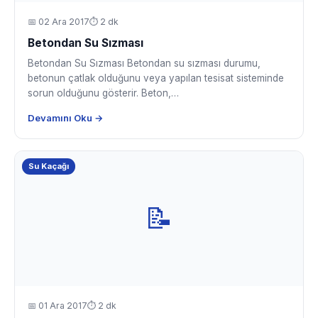
📅
02 Ara 2017
⏱ 2 dk
Betondan Su Sızması
Betondan Su Sızması Betondan su sızması durumu,
betonun çatlak olduğunu veya yapılan tesisat sisteminde
sorun olduğunu gösterir. Beton,…
Devamını Oku →
Su Kaçağı
📝
📅
01 Ara 2017
⏱ 2 dk