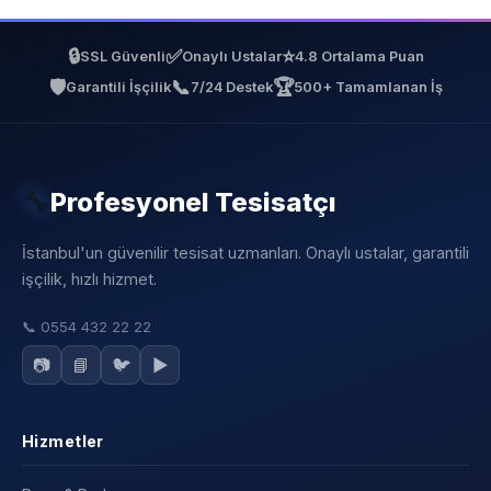
🔒
✅
⭐
SSL Güvenli
Onaylı Ustalar
4.8 Ortalama Puan
🛡️
📞
🏆
Garantili İşçilik
7/24 Destek
500+ Tamamlanan İş
🔧
Profesyonel Tesisatçı
İstanbul'un güvenilir tesisat uzmanları. Onaylı ustalar, garantili
işçilik, hızlı hizmet.
📞
0554 432 22 22
📷
📘
🐦
▶️
Hizmetler