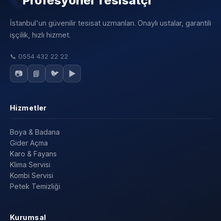
🔧
Profesyonel Tesisatçı
İstanbul'un güvenilir tesisat uzmanları. Onaylı ustalar, garantili
işçilik, hızlı hizmet.
📞
0554 432 22 22
📷
📘
🐦
▶️
Hizmetler
Boya & Badana
Gider Açma
Karo & Fayans
Klima Servisi
Kombi Servisi
Petek Temizliği
Kurumsal