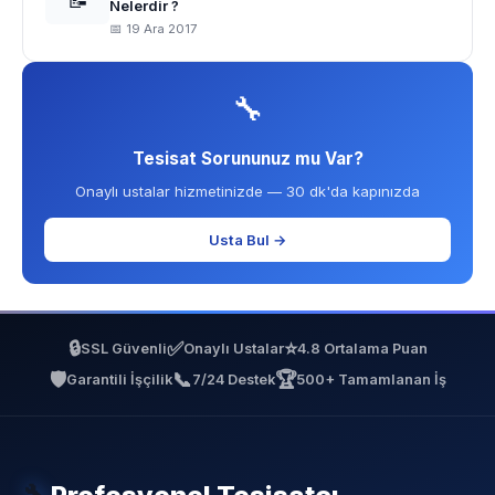
📝
Nelerdir ?
📅 19 Ara 2017
🔧
Tesisat Sorununuz mu Var?
Onaylı ustalar hizmetinizde — 30 dk'da kapınızda
Usta Bul →
🔒
✅
⭐
SSL Güvenli
Onaylı Ustalar
4.8 Ortalama Puan
🛡️
📞
🏆
Garantili İşçilik
7/24 Destek
500+ Tamamlanan İş