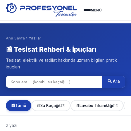
MENÜ
Ana Sayfa
› Yazılar
📰 Tesisat Rehberi & İpuçları
Tesisat, elektrik ve tadilat hakkında uzman bilgiler, pratik
ipuçları
🔍 Ara
📰
Tümü
📄
Su Kaçağı
📄
Lavabo Tıkanıklığı

(27)
(14)
2 yazı