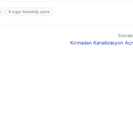
ı
# logar tıkanıklığı açma
Sonrak
Kırmadan Kanalizasyon Aç