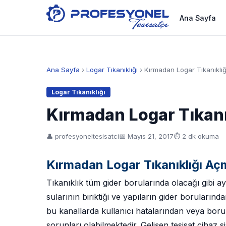
Ana Sayfa
Ana Sayfa
›
Logar Tıkanıklığı
› Kırmadan Logar Tıkanıklı
Logar Tıkanıklığı
Kırmadan Logar Tıkan
👤 profesyoneltesisatci
📅
Mayıs 21, 2017
⏱ 2 dk okuma
Kırmadan Logar Tıkanıklığı Aç
Tıkanıklık tüm gider borularında olacağı gibi 
sularının biriktiği ve yapıların gider boruların
bu kanallarda kullanıcı hatalarından veya boru 
sorunları olabilmektedir. Gelişen tesisat cihaz s