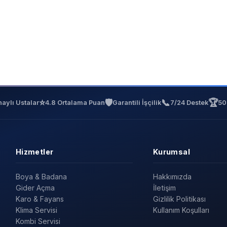
⭐
🛡️
📞
🏆
aylı Ustalar
4.8 Ortalama Puan
Garantili İşçilik
7/24 Destek
50
Hizmetler
Kurumsal
Boya & Badana
Hakkımızda
Gider Açma
İletişim
Karo & Fayans
Gizlilik Politikası
Klima Servisi
Kullanım Koşulları
Kombi Servisi