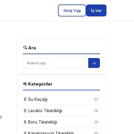
Giriş Yap
İş Ver
🔍 Ara
→
📂 Kategoriler
📄 Su Kaçağı
27
📄 Lavabo Tıkanıklığı
14
ı
📄 Boru Tıkanıklığı
12
📄 Kanalizasyon Tıkanıklığı
10