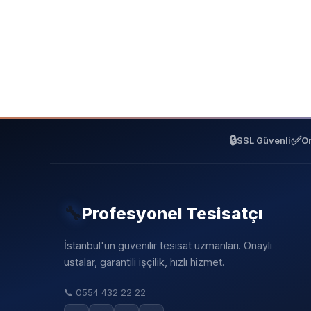
🔒
✅
SSL Güvenli
On
🔧
Profesyonel Tesisatçı
İstanbul'un güvenilir tesisat uzmanları. Onaylı
ustalar, garantili işçilik, hızlı hizmet.
📞
0554 432 22 22