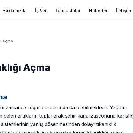
Hakkımızda
İş Ver
Tüm Ustalar
Haberler
İletişim
ğı Açma
ıklığı Açma
ma
aynı zamanda rögar borularında da olabilmektedir. Yağmur
dan gelen artıkların toplanarak şehir kanalizasyonuna karıştığ
sistemlerinin yanlış döşenmesinden dolayı tıkanıklık
istemleri sayesinde ise
kırmadan logar tıkanıklığı açma