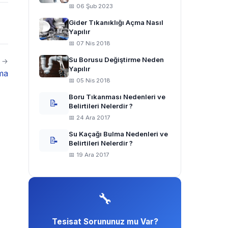
📅 06 Şub 2023
Gider Tıkanıklığı Açma Nasıl
Yapılır
📅 07 Nis 2018
Su Borusu Değiştirme Neden
i →
Yapılır
ma
📅 05 Nis 2018
Boru Tıkanması Nedenleri ve
📝
Belirtileri Nelerdir ?
📅 24 Ara 2017
Su Kaçağı Bulma Nedenleri ve
📝
Belirtileri Nelerdir ?
📅 19 Ara 2017
🔧
Tesisat Sorununuz mu Var?