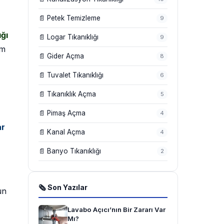
📄 Petek Temizleme
9
ığı
📄 Logar Tıkanıklığı
9
em
📄 Gider Açma
8
📄 Tuvalet Tıkanıklığı
6
📄 Tıkanıklık Açma
5
📄 Pimaş Açma
4
ar
📄 Kanal Açma
4
📄 Banyo Tıkanıklığı
2
🗞 Son Yazılar
un
Lavabo Açıcı’nın Bir Zararı Var
Mı?