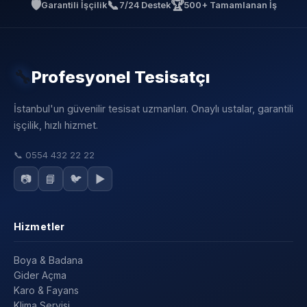
🛡️
📞
🏆
Garantili İşçilik
7/24 Destek
500+ Tamamlanan İş
🔧
Profesyonel Tesisatçı
İstanbul'un güvenilir tesisat uzmanları. Onaylı ustalar, garantili
işçilik, hızlı hizmet.
📞
0554 432 22 22
📷
📘
🐦
▶️
Hizmetler
Boya & Badana
Gider Açma
Karo & Fayans
Klima Servisi