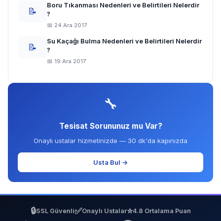
Boru Tıkanması Nedenleri ve Belirtileri Nelerdir
📝
?
📅 24 Ara 2017
Su Kaçağı Bulma Nedenleri ve Belirtileri Nelerdir
📝
?
📅 19 Ara 2017
🔧
Tesisat Sorununuz mu Var?
Onaylı ustalar hizmetinizde — 30 dk'da kapınızda
Usta Bul →
🔒
✅
⭐
SSL Güvenli
Onaylı Ustalar
4.8 Ortalama Puan