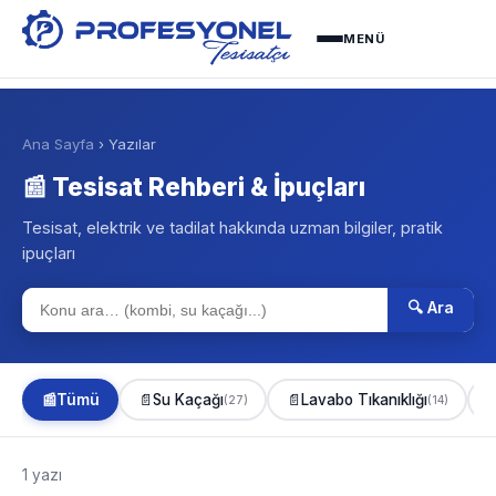
MENÜ
Ana Sayfa
› Yazılar
📰 Tesisat Rehberi & İpuçları
Tesisat, elektrik ve tadilat hakkında uzman bilgiler, pratik
ipuçları
🔍 Ara
📰
Tümü
📄
Su Kaçağı
📄
Lavabo Tıkanıklığı

(27)
(14)
1 yazı