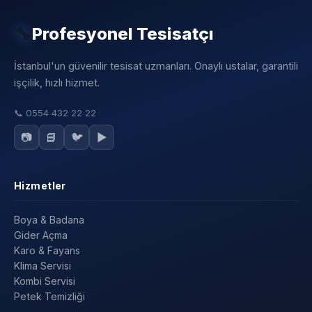
🔧
Profesyonel Tesisatçı
İstanbul'un güvenilir tesisat uzmanları. Onaylı ustalar, garantili
işçilik, hızlı hizmet.
📞
0554 432 22 22
📷
📘
🐦
▶️
Hizmetler
Boya & Badana
Gider Açma
Karo & Fayans
Klima Servisi
Kombi Servisi
Petek Temizliği