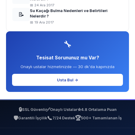
📅 24 Ara 2017
Su Kaçağı Bulma Nedenleri ve Belirtileri
📝
Nelerdir ?
📅 19 Ara 2017
🔧
Tesisat Sorununuz mu Var?
Onaylı ustalar hizmetinizde — 30 dk'da kapınızda
Usta Bul →
🔒
✅
⭐
SSL Güvenli
Onaylı Ustalar
4.8 Ortalama Puan
🛡️
📞
🏆
Garantili İşçilik
7/24 Destek
500+ Tamamlanan İş