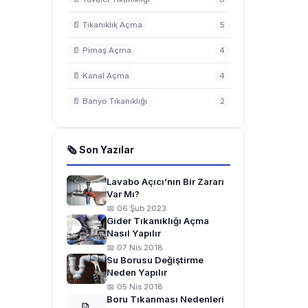
📄 Tıkanıklık Açma
5
📄 Pimaş Açma
4
📄 Kanal Açma
4
📄 Banyo Tıkanıklığı
2
🗞 Son Yazılar
Lavabo Açıcı’nın Bir Zararı
Var Mı?
📅 06 Şub 2023
Gider Tıkanıklığı Açma
Nasıl Yapılır
📅 07 Nis 2018
Su Borusu Değiştirme
Neden Yapılır
📅 05 Nis 2018
Boru Tıkanması Nedenleri