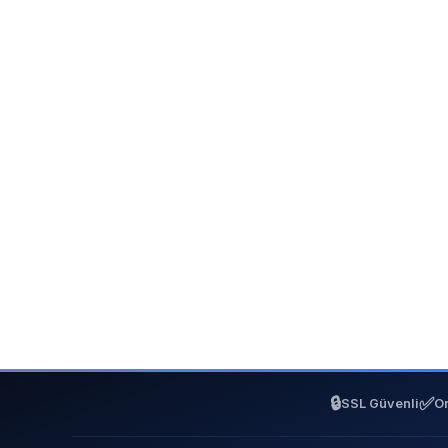
🔒
✅
SSL Güvenli
On