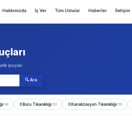
Hakkımızda
İş Ver
Tüm Ustalar
Haberler
İletişim
uçları
atik ipuçları
🔍 Ara
ğı
📄
Boru Tıkanıklığı
📄
Kanalizasyon Tıkanıklığı
(14)
(12)
(10)