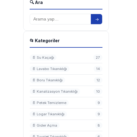
🔍 Ara
→
📂 Kategoriler
📄 Su Kaçağı
27
📄 Lavabo Tıkanıklığı
14
📄 Boru Tıkanıklığı
12
📄 Kanalizasyon Tıkanıklığı
10
📄 Petek Temizleme
9
📄 Logar Tıkanıklığı
9
📄 Gider Açma
8
📄 Tuvalet Tıkanıklığı
6