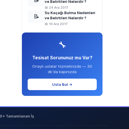
📝
ve Belirtileri Nelerdir ?
📅 24 Ara 2017
Su Kaçağı Bulma Nedenleri
📝
ve Belirtileri Nelerdir ?
📅 19 Ara 2017
🔧
Tesisat Sorununuz mu Var?
Onaylı ustalar hizmetinizde — 30
dk'da kapınızda
Usta Bul →
0+ Tamamlanan İş