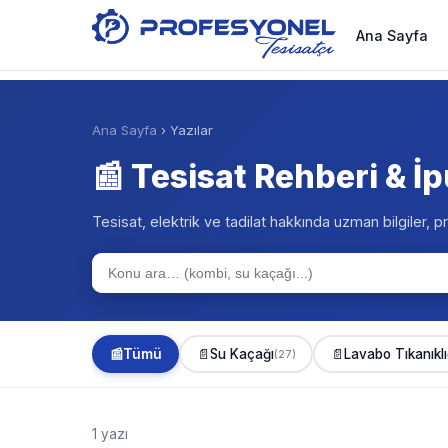
Ana Sayfa
Ana Sayfa
› Yazılar
📰 Tesisat Rehberi & İp
Tesisat, elektrik ve tadilat hakkında uzman bilgiler, pr
📰
Tümü
📄
Su Kaçağı
📄
Lavabo Tıkanıklı
(27)
1 yazı