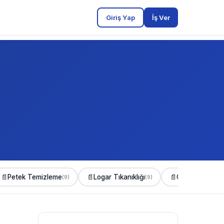
Giriş Yap
İş Ver
📄
Petek Temizleme
📄
Logar Tıkanıklığı
📄
Gider Açma
(9)
(9)
(8)