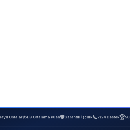
⭐
🛡️
📞
🏆
aylı Ustalar
4.8 Ortalama Puan
Garantili İşçilik
7/24 Destek
50