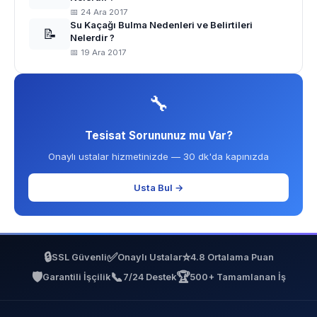
📅 24 Ara 2017
Su Kaçağı Bulma Nedenleri ve Belirtileri
📝
Nelerdir ?
📅 19 Ara 2017
🔧
Tesisat Sorununuz mu Var?
Onaylı ustalar hizmetinizde — 30 dk'da kapınızda
Usta Bul →
🔒
✅
⭐
SSL Güvenli
Onaylı Ustalar
4.8 Ortalama Puan
🛡️
📞
🏆
Garantili İşçilik
7/24 Destek
500+ Tamamlanan İş