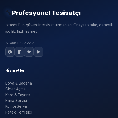
🔧
Profesyonel Tesisatçı
İstanbul'un güvenilir tesisat uzmanları. Onaylı ustalar, garantili
işçilik, hızlı hizmet.
📞
0554 432 22 22
📷
📘
🐦
▶️
Hizmetler
Boya & Badana
Gider Açma
Karo & Fayans
Klima Servisi
Kombi Servisi
Petek Temizliği