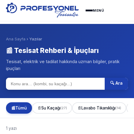
MENÜ
Ana Sayfa
› Yazılar
📰 Tesisat Rehberi & İpuçları
Tesisat, elektrik ve tadilat hakkında uzman bilgiler, pratik
ipuçları
🔍 Ara
📰
Tümü
📄
Su Kaçağı
📄
Lavabo Tıkanıklığı

(27)
(14)
1 yazı