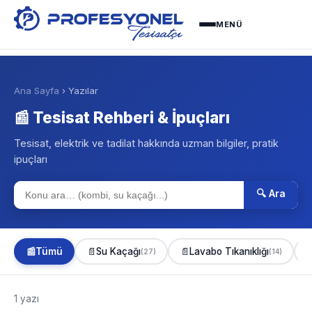
MENÜ
Ana Sayfa
› Yazılar
📰 Tesisat Rehberi & İpuçları
Tesisat, elektrik ve tadilat hakkında uzman bilgiler, pratik
ipuçları
🔍 Ara
📰
Tümü
📄
Su Kaçağı
📄
Lavabo Tıkanıklığı

(27)
(14)
1 yazı