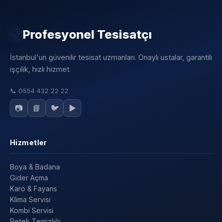
🔧
Profesyonel Tesisatçı
İstanbul'un güvenilir tesisat uzmanları. Onaylı ustalar, garantili
işçilik, hızlı hizmet.
📞
0554 432 22 22
📷
📘
🐦
▶️
Hizmetler
Boya & Badana
Gider Açma
Karo & Fayans
Klima Servisi
Kombi Servisi
Petek Temizliği