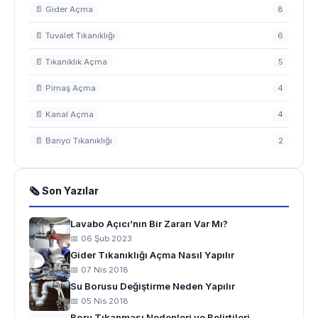
📄 Gider Açma
8
📄 Tuvalet Tıkanıklığı
6
📄 Tıkanıklık Açma
5
📄 Pimaş Açma
4
📄 Kanal Açma
4
📄 Banyo Tıkanıklığı
2
🗞 Son Yazılar
Lavabo Açıcı’nın Bir Zararı Var Mı?
📅 06 Şub 2023
Gider Tıkanıklığı Açma Nasıl Yapılır
📅 07 Nis 2018
Su Borusu Değiştirme Neden Yapılır
📅 05 Nis 2018
Boru Tıkanması Nedenleri ve Belirtileri