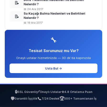
📝
Nelerdir ?
📅 24 Ara 2017
Su Kaçağı Bulma Nedenleri ve Belirtileri
📝
Nelerdir ?
📅 19 Ara 2017
🔧
Tesisat Sorununuz mu Var?
Onaylı ustalar hizmetinizde — 30 dk'da kapınızda
Usta Bul →
🔒
✅
⭐
SSL Güvenli
Onaylı Ustalar
4.8 Ortalama Puan
🛡️
📞
🏆
Garantili İşçilik
7/24 Destek
500+ Tamamlanan İş