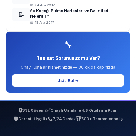
📅 24 Ara 2017
Su Kaçağı Bulma Nedenleri ve Belirtileri
📝
Nelerdir ?
📅 19 Ara 2017
🔧
Tesisat Sorununuz mu Var?
Onaylı ustalar hizmetinizde — 30 dk'da kapınızda
Usta Bul →
🔒
✅
⭐
SSL Güvenli
Onaylı Ustalar
4.8 Ortalama Puan
🛡️
📞
🏆
Garantili İşçilik
7/24 Destek
500+ Tamamlanan İş