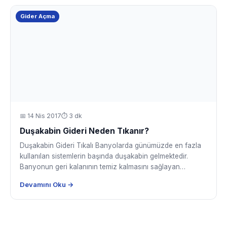
Gider Açma
📅
14 Nis 2017
⏱ 3 dk
Duşakabin Gideri Neden Tıkanır?
Duşakabin Gideri Tıkalı Banyolarda günümüzde en fazla
kullanılan sistemlerin başında duşakabin gelmektedir.
Banyonun geri kalanının temiz kalmasını sağlayan…
Devamını Oku →