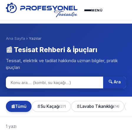
MENÜ
Ana Sayfa
› Yazılar
📰 Tesisat Rehberi & İpuçları
Tesisat, elektrik ve tadilat hakkında uzman bilgiler, pratik
ipuçları
🔍 Ara
📰
Tümü
📄
Su Kaçağı
📄
Lavabo Tıkanıklığı

(27)
(14)
1 yazı