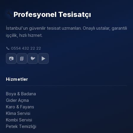
🔧
Profesyonel Tesisatçı
İstanbul'un güvenilir tesisat uzmanları. Onaylı ustalar, garantili
işçilik, hızlı hizmet.
📞
0554 432 22 22
📷
📘
🐦
▶️
Hizmetler
Boya & Badana
Gider Açma
Karo & Fayans
Klima Servisi
Kombi Servisi
Petek Temizliği