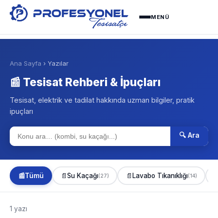
MENÜ
Ana Sayfa
› Yazılar
📰 Tesisat Rehberi & İpuçları
Tesisat, elektrik ve tadilat hakkında uzman bilgiler, pratik
ipuçları
🔍 Ara
📰
Tümü
📄
Su Kaçağı
📄
Lavabo Tıkanıklığı

(27)
(14)
1 yazı