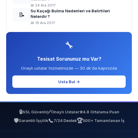
📅 24 Ara 2017
Su Kaçağı Bulma Nedenleri ve Belirtileri
📝
Nelerdir ?
📅 19 Ara 2017
🔧
Tesisat Sorununuz mu Var?
Onaylı ustalar hizmetinizde — 30 dk'da kapınızda
Usta Bul →
🔒
✅
⭐
SSL Güvenli
Onaylı Ustalar
4.8 Ortalama Puan
🛡️
📞
🏆
Garantili İşçilik
7/24 Destek
500+ Tamamlanan İş