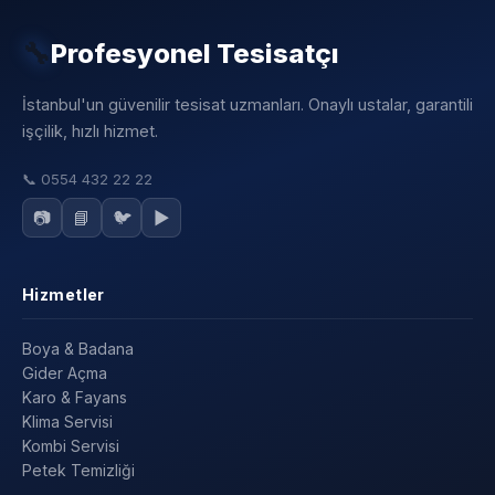
🔧
Profesyonel Tesisatçı
İstanbul'un güvenilir tesisat uzmanları. Onaylı ustalar, garantili
işçilik, hızlı hizmet.
📞
0554 432 22 22
📷
📘
🐦
▶️
Hizmetler
Boya & Badana
Gider Açma
Karo & Fayans
Klima Servisi
Kombi Servisi
Petek Temizliği