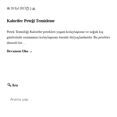
📅
20 Eyl 2017
⏱ 2 dk
Kalorifer Peteği Temizleme
Petek Temizliği Kalorifer petekleri yaşam kolaylaştıran ve soğuk kış
günlerinde ısınmamızı kolaylaştıran önemli ihtiyaçlardandır. Bu petekler
düzenli bir…
Devamını Oku →
🔍 Ara
→