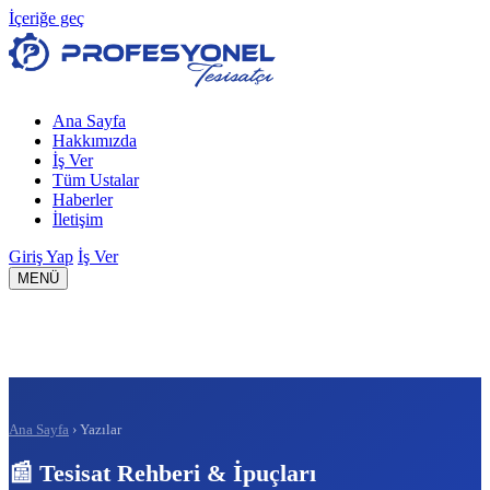
İçeriğe geç
Ana Sayfa
Hakkımızda
İş Ver
Tüm Ustalar
Haberler
İletişim
Giriş Yap
İş Ver
MENÜ
Ana Sayfa
› Yazılar
📰 Tesisat Rehberi & İpuçları