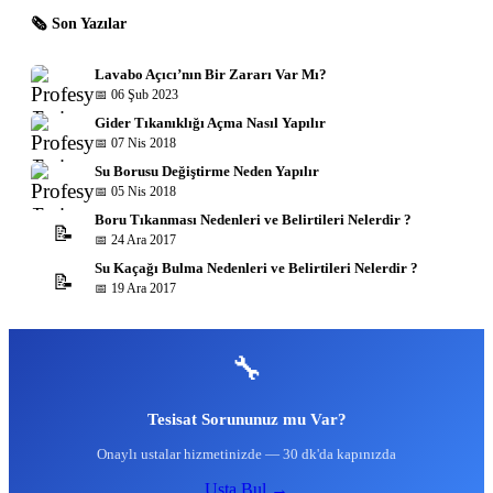
🗞 Son Yazılar
Lavabo Açıcı’nın Bir Zararı Var Mı?
📅 06 Şub 2023
Gider Tıkanıklığı Açma Nasıl Yapılır
📅 07 Nis 2018
Su Borusu Değiştirme Neden Yapılır
📅 05 Nis 2018
Boru Tıkanması Nedenleri ve Belirtileri Nelerdir ?
📝
📅 24 Ara 2017
Su Kaçağı Bulma Nedenleri ve Belirtileri Nelerdir ?
📝
📅 19 Ara 2017
🔧
Tesisat Sorununuz mu Var?
Onaylı ustalar hizmetinizde — 30 dk'da kapınızda
Usta Bul →