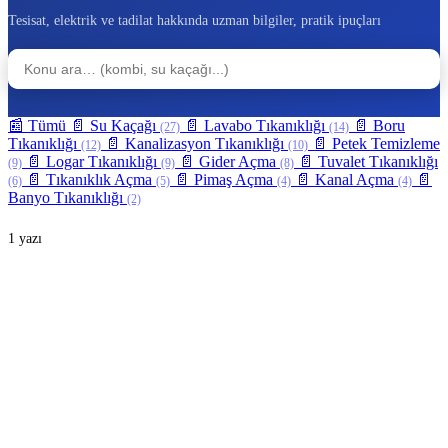
Tesisat, elektrik ve tadilat hakkında uzman bilgiler, pratik ipuçları
🔍 Ara
📰
Tümü
📄
Su Kaçağı
📄
Lavabo Tıkanıklığı
📄
Boru
(27)
(14)
Tıkanıklığı
📄
Kanalizasyon Tıkanıklığı
📄
Petek Temizleme
(12)
(10)
📄
Logar Tıkanıklığı
📄
Gider Açma
📄
Tuvalet Tıkanıklığı
(9)
(9)
(8)
📄
Tıkanıklık Açma
📄
Pimaş Açma
📄
Kanal Açma
📄
(6)
(5)
(4)
(4)
Banyo Tıkanıklığı
(2)
1 yazı
Petek Temizleme