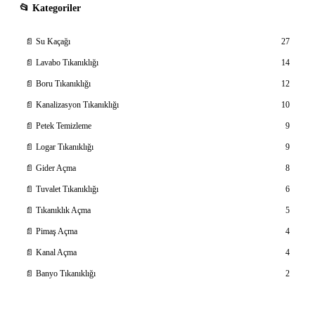
📂 Kategoriler
📄 Su Kaçağı
27
📄 Lavabo Tıkanıklığı
14
📄 Boru Tıkanıklığı
12
📄 Kanalizasyon Tıkanıklığı
10
📄 Petek Temizleme
9
📄 Logar Tıkanıklığı
9
📄 Gider Açma
8
📄 Tuvalet Tıkanıklığı
6
📄 Tıkanıklık Açma
5
📄 Pimaş Açma
4
📄 Kanal Açma
4
📄 Banyo Tıkanıklığı
2