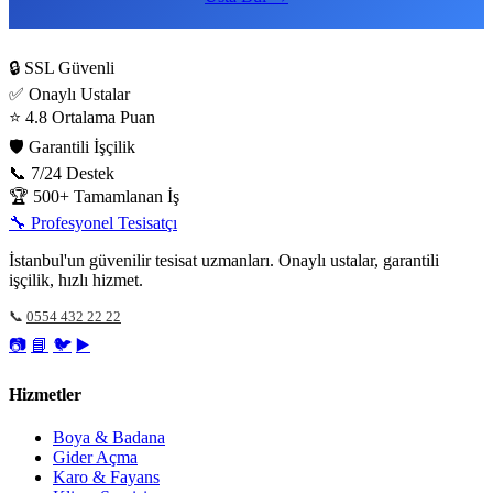
🔒
SSL Güvenli
✅
Onaylı Ustalar
⭐
4.8 Ortalama Puan
🛡️
Garantili İşçilik
📞
7/24 Destek
🏆
500+ Tamamlanan İş
🔧
Profesyonel Tesisatçı
İstanbul'un güvenilir tesisat uzmanları. Onaylı ustalar, garantili
işçilik, hızlı hizmet.
📞
0554 432 22 22
📷
📘
🐦
▶️
Hizmetler
Boya & Badana
Gider Açma
Karo & Fayans