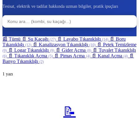
Tesisat, elektrik ve tadilat hakkında uzman bilgiler, pratik ipuçları
🔍 Ara
📰
Tümü
📄
Su Kaçağı
📄
Lavabo Tıkanıklığı
📄
Boru
(27)
(14)
Tıkanıklığı
📄
Kanalizasyon Tıkanıklığı
📄
Petek Temizleme
(12)
(10)
📄
Logar Tıkanıklığı
📄
Gider Açma
📄
Tuvalet Tıkanıklığı
(9)
(9)
(8)
📄
Tıkanıklık Açma
📄
Pimaş Açma
📄
Kanal Açma
📄
(6)
(5)
(4)
(4)
Banyo Tıkanıklığı
(2)
1 yazı
Gider Açma
📝