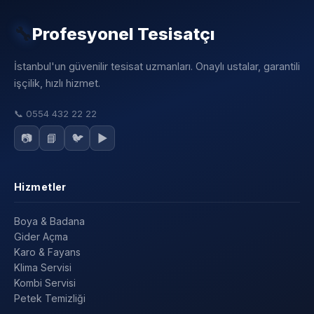
🔧
Profesyonel Tesisatçı
İstanbul'un güvenilir tesisat uzmanları. Onaylı ustalar, garantili
işçilik, hızlı hizmet.
📞
0554 432 22 22
📷
📘
🐦
▶️
Hizmetler
Boya & Badana
Gider Açma
Karo & Fayans
Klima Servisi
Kombi Servisi
Petek Temizliği