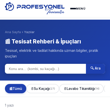
MENÜ
Ana Sayfa
› Yazılar
📰 Tesisat Rehberi & İpuçları
Tesisat, elektrik ve tadilat hakkında uzman bilgiler, pratik
ipuçları
🔍 Ara
📰
Tümü
📄
Su Kaçağı
📄
Lavabo Tıkanıklığı

(27)
(14)
1 yazı