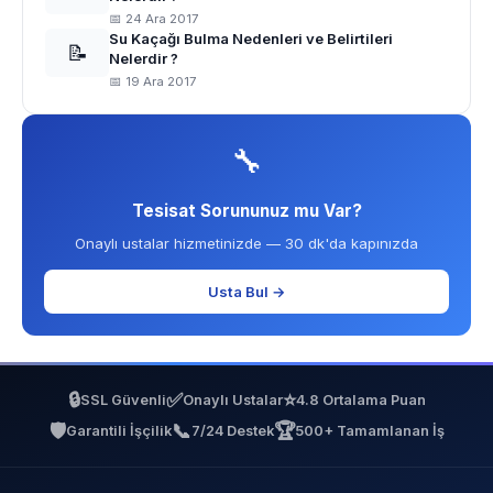
📅 24 Ara 2017
Su Kaçağı Bulma Nedenleri ve Belirtileri
📝
Nelerdir ?
📅 19 Ara 2017
🔧
Tesisat Sorununuz mu Var?
Onaylı ustalar hizmetinizde — 30 dk'da kapınızda
Usta Bul →
🔒
✅
⭐
SSL Güvenli
Onaylı Ustalar
4.8 Ortalama Puan
🛡️
📞
🏆
Garantili İşçilik
7/24 Destek
500+ Tamamlanan İş