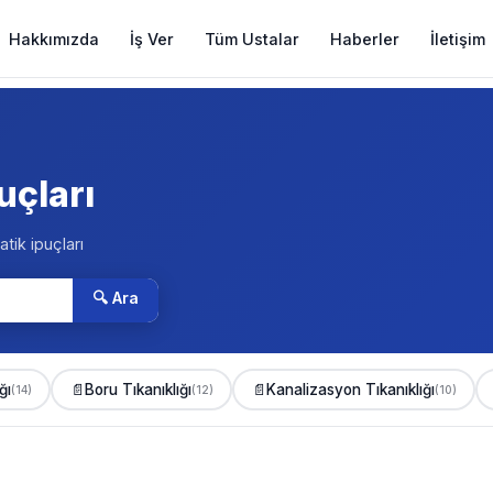
Hakkımızda
İş Ver
Tüm Ustalar
Haberler
İletişim
uçları
atik ipuçları
🔍 Ara
ğı
📄
Boru Tıkanıklığı
📄
Kanalizasyon Tıkanıklığı
(14)
(12)
(10)