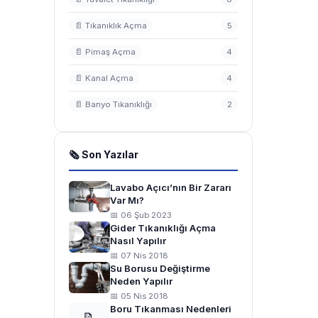
📄 Tıkanıklık Açma
5
📄 Pimaş Açma
4
📄 Kanal Açma
4
📄 Banyo Tıkanıklığı
2
🗞 Son Yazılar
Lavabo Açıcı’nın Bir Zararı
Var Mı?
📅 06 Şub 2023
Gider Tıkanıklığı Açma
Nasıl Yapılır
📅 07 Nis 2018
Su Borusu Değiştirme
Neden Yapılır
📅 05 Nis 2018
Boru Tıkanması Nedenleri