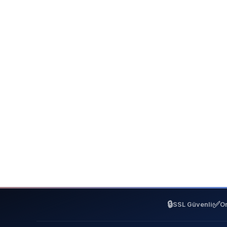
🔒
✅
SSL Güvenli
On