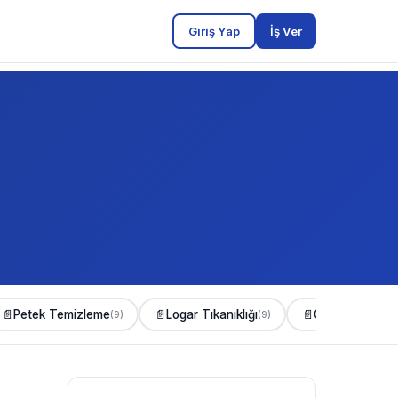
Giriş Yap
İş Ver
📄
Petek Temizleme
📄
Logar Tıkanıklığı
📄
Gider Açma
(9)
(9)
(8)