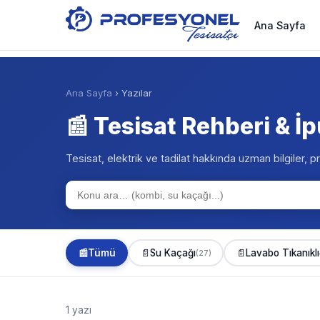
Ana Sayfa
Ana Sayfa
› Yazılar
📰 Tesisat Rehberi & İp
Tesisat, elektrik ve tadilat hakkında uzman bilgiler, pr
📰
Tümü
📄
Su Kaçağı
📄
Lavabo Tıkanıklı
(27)
1 yazı