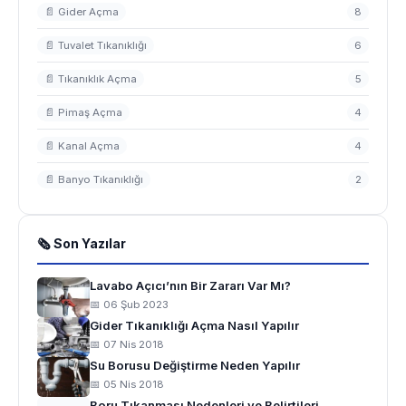
📄 Gider Açma
8
📄 Tuvalet Tıkanıklığı
6
📄 Tıkanıklık Açma
5
📄 Pimaş Açma
4
📄 Kanal Açma
4
📄 Banyo Tıkanıklığı
2
🗞 Son Yazılar
Lavabo Açıcı’nın Bir Zararı Var Mı?
📅 06 Şub 2023
Gider Tıkanıklığı Açma Nasıl Yapılır
📅 07 Nis 2018
Su Borusu Değiştirme Neden Yapılır
📅 05 Nis 2018
Boru Tıkanması Nedenleri ve Belirtileri