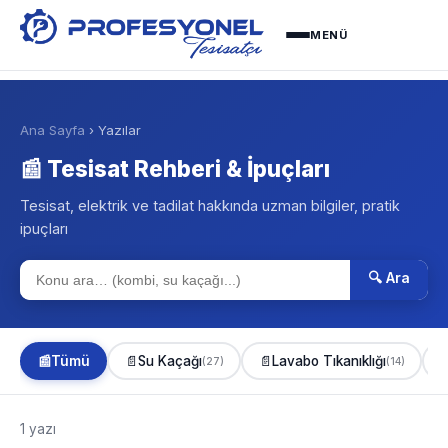
MENÜ
Ana Sayfa
› Yazılar
📰 Tesisat Rehberi & İpuçları
Tesisat, elektrik ve tadilat hakkında uzman bilgiler, pratik
ipuçları
🔍 Ara
📰
Tümü
📄
Su Kaçağı
📄
Lavabo Tıkanıklığı

(27)
(14)
1 yazı