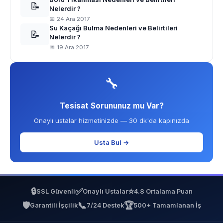
📝
Nelerdir ?
📅 24 Ara 2017
Su Kaçağı Bulma Nedenleri ve Belirtileri
📝
Nelerdir ?
📅 19 Ara 2017
🔧
Tesisat Sorununuz mu Var?
Onaylı ustalar hizmetinizde — 30 dk'da kapınızda
Usta Bul →
🔒
✅
⭐
SSL Güvenli
Onaylı Ustalar
4.8 Ortalama Puan
🛡️
📞
🏆
Garantili İşçilik
7/24 Destek
500+ Tamamlanan İş