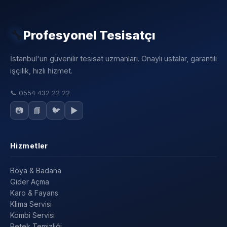
🔧
Profesyonel Tesisatçı
İstanbul'un güvenilir tesisat uzmanları. Onaylı ustalar, garantili
işçilik, hızlı hizmet.
📞
0554 432 22 22
📷
📘
🐦
▶️
Hizmetler
Boya & Badana
Gider Açma
Karo & Fayans
Klima Servisi
Kombi Servisi
Petek Temizliği