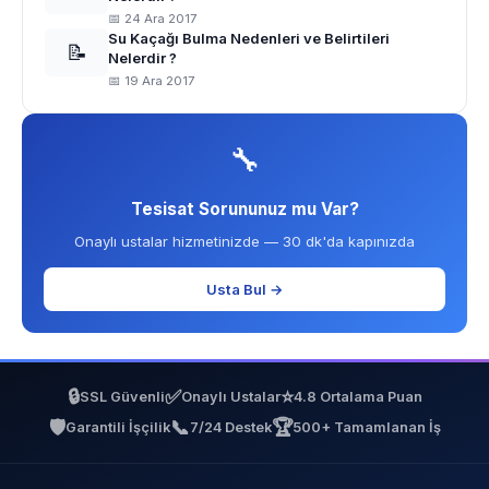
📅 24 Ara 2017
Su Kaçağı Bulma Nedenleri ve Belirtileri
📝
Nelerdir ?
📅 19 Ara 2017
🔧
Tesisat Sorununuz mu Var?
Onaylı ustalar hizmetinizde — 30 dk'da kapınızda
Usta Bul →
🔒
✅
⭐
SSL Güvenli
Onaylı Ustalar
4.8 Ortalama Puan
🛡️
📞
🏆
Garantili İşçilik
7/24 Destek
500+ Tamamlanan İş