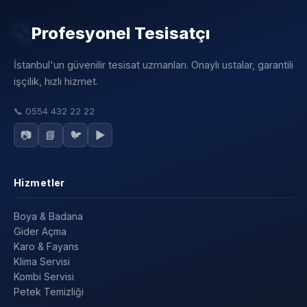
🔧
Profesyonel Tesisatçı
İstanbul'un güvenilir tesisat uzmanları. Onaylı ustalar, garantili
işçilik, hızlı hizmet.
📞
0554 432 22 22
📷
📘
🐦
▶️
Hizmetler
Boya & Badana
Gider Açma
Karo & Fayans
Klima Servisi
Kombi Servisi
Petek Temizliği