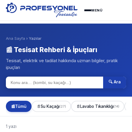
MENÜ
Ana Sayfa
› Yazılar
📰 Tesisat Rehberi & İpuçları
Tesisat, elektrik ve tadilat hakkında uzman bilgiler, pratik
ipuçları
🔍 Ara
📰
Tümü
📄
Su Kaçağı
📄
Lavabo Tıkanıklığı

(27)
(14)
1 yazı