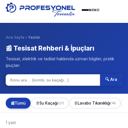
MENÜ
Ana Sayfa
› Yazılar
📰 Tesisat Rehberi & İpuçları
Tesisat, elektrik ve tadilat hakkında uzman bilgiler, pratik
ipuçları
🔍 Ara
📰
Tümü
📄
Su Kaçağı
📄
Lavabo Tıkanıklığı

(27)
(14)
1 yazı