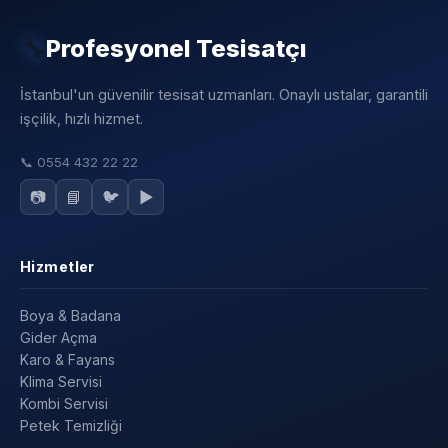
🔧
Profesyonel Tesisatçı
İstanbul'un güvenilir tesisat uzmanları. Onaylı ustalar, garantili
işçilik, hızlı hizmet.
📞
0554 432 22 22
📷
📘
🐦
▶️
Hizmetler
Boya & Badana
Gider Açma
Karo & Fayans
Klima Servisi
Kombi Servisi
Petek Temizliği