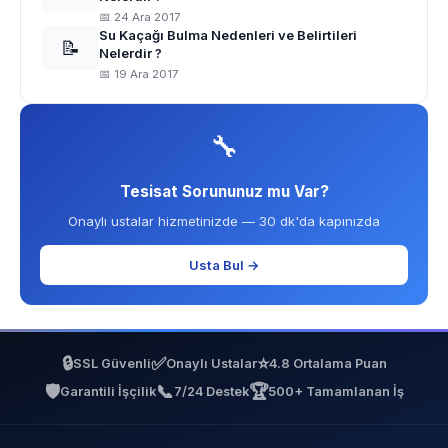
📅 24 Ara 2017
Su Kaçağı Bulma Nedenleri ve Belirtileri
📝
Nelerdir ?
📅 19 Ara 2017
🔧
Tesisat Sorununuz mu Var?
Onaylı ustalar hizmetinizde — 30 dk'da kapınızda
Usta Bul →
🔒
✅
⭐
SSL Güvenli
Onaylı Ustalar
4.8 Ortalama Puan
🛡️
📞
🏆
Garantili İşçilik
7/24 Destek
500+ Tamamlanan İş