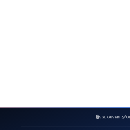
🔒
✅
SSL Güvenli
On