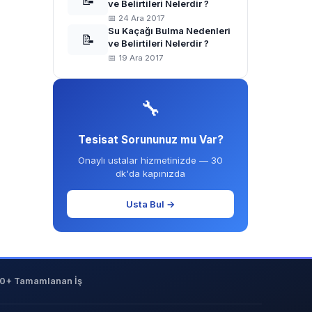
📝
ve Belirtileri Nelerdir ?
📅 24 Ara 2017
Su Kaçağı Bulma Nedenleri
📝
ve Belirtileri Nelerdir ?
📅 19 Ara 2017
🔧
Tesisat Sorununuz mu Var?
Onaylı ustalar hizmetinizde — 30
dk'da kapınızda
Usta Bul →
0+ Tamamlanan İş