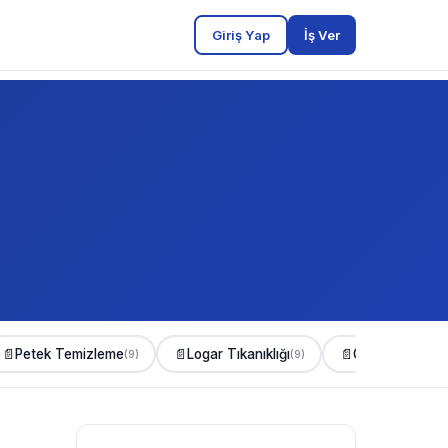
Giriş Yap
İş Ver
📄
Petek Temizleme
📄
Logar Tıkanıklığı
📄
Gider Açma
(9)
(9)
(8)