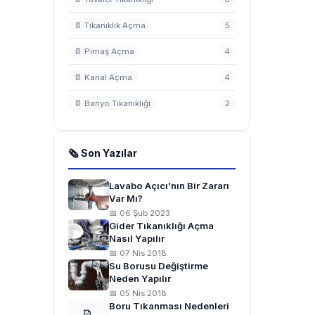
📄 Tıkanıklık Açma
5
📄 Pimaş Açma
4
📄 Kanal Açma
4
📄 Banyo Tıkanıklığı
2
🗞 Son Yazılar
Lavabo Açıcı’nın Bir Zararı
Var Mı?
📅 06 Şub 2023
Gider Tıkanıklığı Açma
Nasıl Yapılır
📅 07 Nis 2018
Su Borusu Değiştirme
Neden Yapılır
📅 05 Nis 2018
Boru Tıkanması Nedenleri