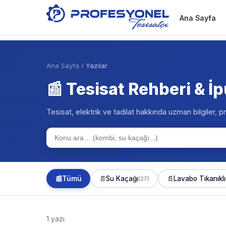
Ana Sayfa
Ana Sayfa
› Yazılar
📰 Tesisat Rehberi & İp
Tesisat, elektrik ve tadilat hakkında uzman bilgiler, pr
📰
Tümü
📄
Su Kaçağı
📄
Lavabo Tıkanıklı
(27)
1 yazı