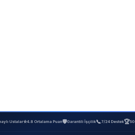
⭐
🛡️
📞
🏆
aylı Ustalar
4.8 Ortalama Puan
Garantili İşçilik
7/24 Destek
50