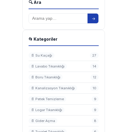
🔍 Ara
→
📂 Kategoriler
📄 Su Kaçağı
27
📄 Lavabo Tıkanıklığı
14
📄 Boru Tıkanıklığı
12
📄 Kanalizasyon Tıkanıklığı
10
📄 Petek Temizleme
9
📄 Logar Tıkanıklığı
9
📄 Gider Açma
8
📄 Tuvalet Tıkanıklığı
6