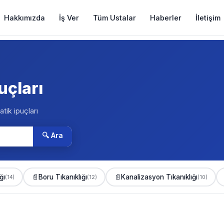
Hakkımızda
İş Ver
Tüm Ustalar
Haberler
İletişim
uçları
atik ipuçları
🔍 Ara
ğı
📄
Boru Tıkanıklığı
📄
Kanalizasyon Tıkanıklığı
(14)
(12)
(10)