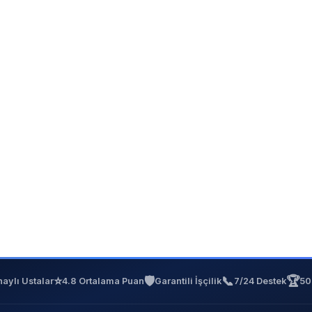
⭐
🛡️
📞
🏆
aylı Ustalar
4.8 Ortalama Puan
Garantili İşçilik
7/24 Destek
50