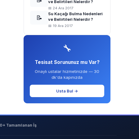
📝
ve Belirtileri Nelerdir ?
📅 24 Ara 2017
Su Kaçağı Bulma Nedenleri
📝
ve Belirtileri Nelerdir ?
📅 19 Ara 2017
🔧
Tesisat Sorununuz mu Var?
Onaylı ustalar hizmetinizde — 30
dk'da kapınızda
Usta Bul →
0+ Tamamlanan İş