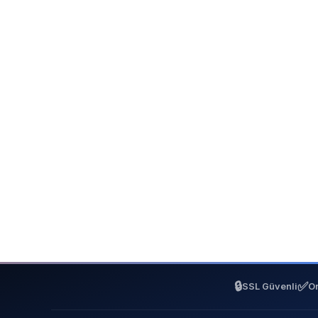
🔒
✅
SSL Güvenli
On