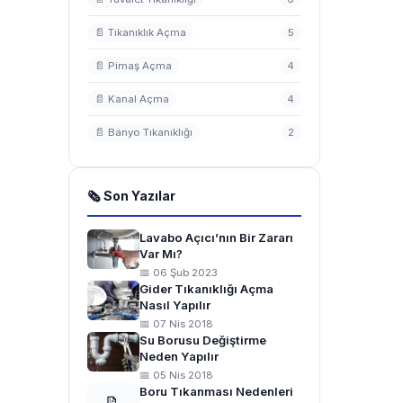
📄 Tıkanıklık Açma
5
📄 Pimaş Açma
4
📄 Kanal Açma
4
📄 Banyo Tıkanıklığı
2
🗞 Son Yazılar
Lavabo Açıcı’nın Bir Zararı
Var Mı?
📅 06 Şub 2023
Gider Tıkanıklığı Açma
Nasıl Yapılır
📅 07 Nis 2018
Su Borusu Değiştirme
Neden Yapılır
📅 05 Nis 2018
Boru Tıkanması Nedenleri