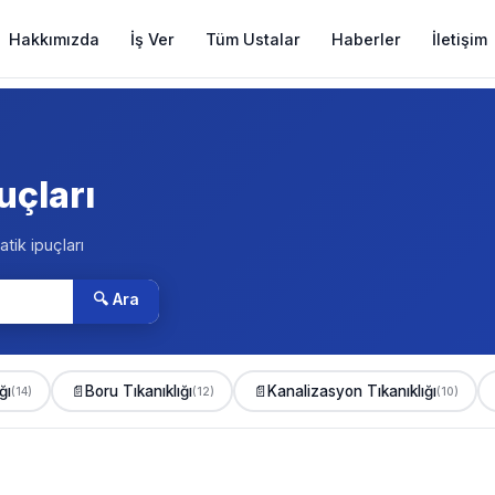
Hakkımızda
İş Ver
Tüm Ustalar
Haberler
İletişim
uçları
atik ipuçları
🔍 Ara
ğı
📄
Boru Tıkanıklığı
📄
Kanalizasyon Tıkanıklığı
(14)
(12)
(10)