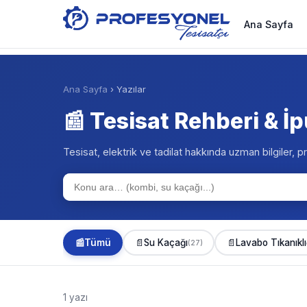
Ana Sayfa
Ana Sayfa
› Yazılar
📰 Tesisat Rehberi & İp
Tesisat, elektrik ve tadilat hakkında uzman bilgiler, pr
📰
Tümü
📄
Su Kaçağı
📄
Lavabo Tıkanıklı
(27)
1 yazı