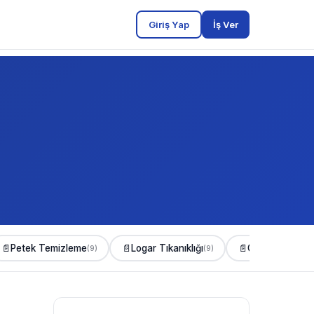
Giriş Yap
İş Ver
📄
Petek Temizleme
📄
Logar Tıkanıklığı
📄
Gider Açma
(9)
(9)
(8)