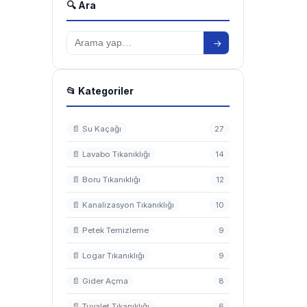
🔍 Ara
→
📂 Kategoriler
📄 Su Kaçağı
27
📄 Lavabo Tıkanıklığı
14
📄 Boru Tıkanıklığı
12
📄 Kanalizasyon Tıkanıklığı
10
📄 Petek Temizleme
9
📄 Logar Tıkanıklığı
9
📄 Gider Açma
8
📄 Tuvalet Tıkanıklığı
6