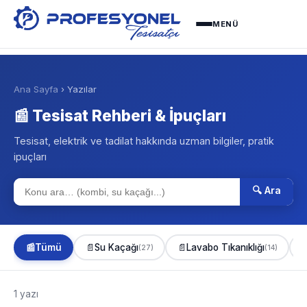
MENÜ
Ana Sayfa
› Yazılar
📰 Tesisat Rehberi & İpuçları
Tesisat, elektrik ve tadilat hakkında uzman bilgiler, pratik
ipuçları
🔍 Ara
📰
Tümü
📄
Su Kaçağı
📄
Lavabo Tıkanıklığı

(27)
(14)
1 yazı