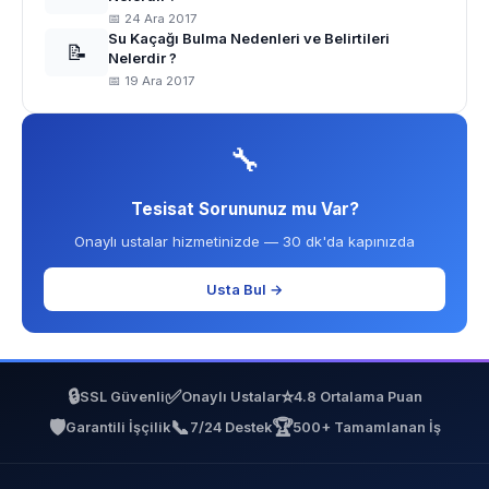
📅 24 Ara 2017
Su Kaçağı Bulma Nedenleri ve Belirtileri
📝
Nelerdir ?
📅 19 Ara 2017
🔧
Tesisat Sorununuz mu Var?
Onaylı ustalar hizmetinizde — 30 dk'da kapınızda
Usta Bul →
🔒
✅
⭐
SSL Güvenli
Onaylı Ustalar
4.8 Ortalama Puan
🛡️
📞
🏆
Garantili İşçilik
7/24 Destek
500+ Tamamlanan İş