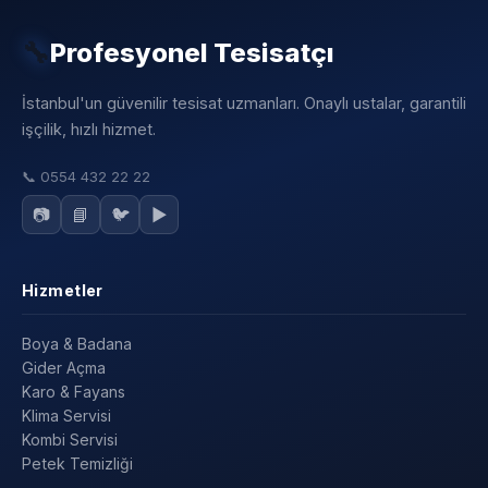
🔧
Profesyonel Tesisatçı
İstanbul'un güvenilir tesisat uzmanları. Onaylı ustalar, garantili
işçilik, hızlı hizmet.
📞
0554 432 22 22
📷
📘
🐦
▶️
Hizmetler
Boya & Badana
Gider Açma
Karo & Fayans
Klima Servisi
Kombi Servisi
Petek Temizliği