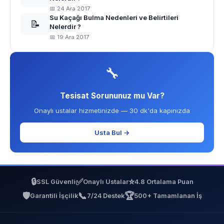
📅 24 Ara 2017
Su Kaçağı Bulma Nedenleri ve Belirtileri
📝
Nelerdir ?
📅 19 Ara 2017
🔧
Tesisat Sorununuz mu Var?
Onaylı ustalar hizmetinizde — 30 dk'da kapınızda
Usta Bul →
🔒
✅
⭐
SSL Güvenli
Onaylı Ustalar
4.8 Ortalama Puan
🛡️
📞
🏆
Garantili İşçilik
7/24 Destek
500+ Tamamlanan İş