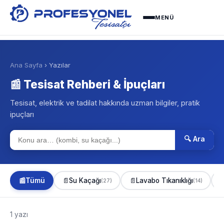
MENÜ
Ana Sayfa
› Yazılar
📰 Tesisat Rehberi & İpuçları
Tesisat, elektrik ve tadilat hakkında uzman bilgiler, pratik
ipuçları
🔍 Ara
📰
Tümü
📄
Su Kaçağı
📄
Lavabo Tıkanıklığı

(27)
(14)
1 yazı