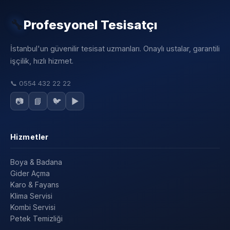
🔧
Profesyonel Tesisatçı
İstanbul'un güvenilir tesisat uzmanları. Onaylı ustalar, garantili
işçilik, hızlı hizmet.
📞
0554 432 22 22
📷
📘
🐦
▶️
Hizmetler
Boya & Badana
Gider Açma
Karo & Fayans
Klima Servisi
Kombi Servisi
Petek Temizliği