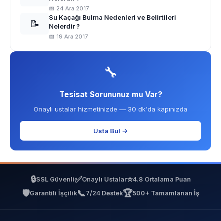
📅 24 Ara 2017
Su Kaçağı Bulma Nedenleri ve Belirtileri
📝
Nelerdir ?
📅 19 Ara 2017
🔧
Tesisat Sorununuz mu Var?
Onaylı ustalar hizmetinizde — 30 dk'da kapınızda
Usta Bul →
🔒
✅
⭐
SSL Güvenli
Onaylı Ustalar
4.8 Ortalama Puan
🛡️
📞
🏆
Garantili İşçilik
7/24 Destek
500+ Tamamlanan İş