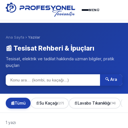
MENÜ
Ana Sayfa
› Yazılar
📰 Tesisat Rehberi & İpuçları
Tesisat, elektrik ve tadilat hakkında uzman bilgiler, pratik
ipuçları
🔍 Ara
📰
Tümü
📄
Su Kaçağı
📄
Lavabo Tıkanıklığı

(27)
(14)
1 yazı