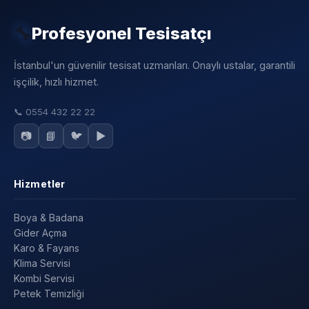
🔧
Profesyonel Tesisatçı
İstanbul'un güvenilir tesisat uzmanları. Onaylı ustalar, garantili
işçilik, hızlı hizmet.
📞
0554 432 22 22
📷
📘
🐦
▶️
Hizmetler
Boya & Badana
Gider Açma
Karo & Fayans
Klima Servisi
Kombi Servisi
Petek Temizliği