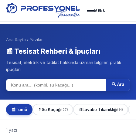
MENÜ
Ana Sayfa
› Yazılar
📰 Tesisat Rehberi & İpuçları
Tesisat, elektrik ve tadilat hakkında uzman bilgiler, pratik
ipuçları
🔍 Ara
📰
Tümü
📄
Su Kaçağı
📄
Lavabo Tıkanıklığı

(27)
(14)
1 yazı