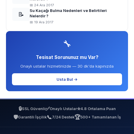
📅 24 Ara 2017
Su Kaçağı Bulma Nedenleri ve Belirtileri
📝
Nelerdir ?
📅 19 Ara 2017
🔧
Tesisat Sorununuz mu Var?
Onaylı ustalar hizmetinizde — 30 dk'da kapınızda
Usta Bul →
🔒
✅
⭐
SSL Güvenli
Onaylı Ustalar
4.8 Ortalama Puan
🛡️
📞
🏆
Garantili İşçilik
7/24 Destek
500+ Tamamlanan İş