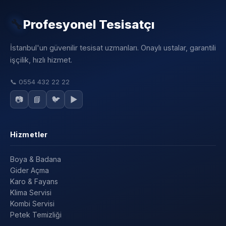
🔧
Profesyonel Tesisatçı
İstanbul'un güvenilir tesisat uzmanları. Onaylı ustalar, garantili
işçilik, hızlı hizmet.
📞
0554 432 22 22
📷
📘
🐦
▶️
Hizmetler
Boya & Badana
Gider Açma
Karo & Fayans
Klima Servisi
Kombi Servisi
Petek Temizliği