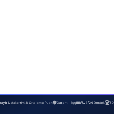
⭐
🛡️
📞
🏆
aylı Ustalar
4.8 Ortalama Puan
Garantili İşçilik
7/24 Destek
50