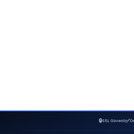
🔒
✅
SSL Güvenli
On