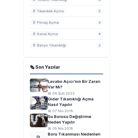
📄 Tıkanıklık Açma
5
📄 Pimaş Açma
4
📄 Kanal Açma
4
📄 Banyo Tıkanıklığı
2
🗞 Son Yazılar
Lavabo Açıcı’nın Bir Zararı
Var Mı?
📅 06 Şub 2023
Gider Tıkanıklığı Açma
Nasıl Yapılır
📅 07 Nis 2018
Su Borusu Değiştirme
Neden Yapılır
📅 05 Nis 2018
Boru Tıkanması Nedenleri