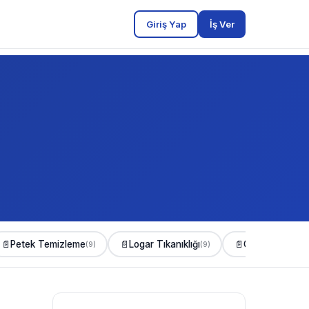
Giriş Yap
İş Ver
📄
Petek Temizleme
📄
Logar Tıkanıklığı
📄
Gider Açma
(9)
(9)
(8)