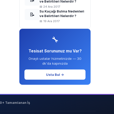
📝
ve Belirtileri Nelerdir ?
📅 24 Ara 2017
Su Kaçağı Bulma Nedenleri
📝
ve Belirtileri Nelerdir ?
📅 19 Ara 2017
🔧
Tesisat Sorununuz mu Var?
Onaylı ustalar hizmetinizde — 30
dk'da kapınızda
Usta Bul →
0+ Tamamlanan İş