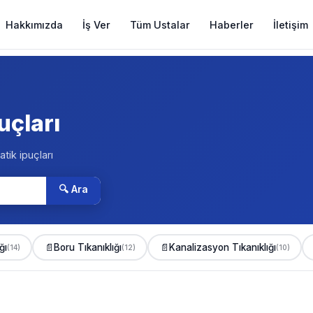
Hakkımızda
İş Ver
Tüm Ustalar
Haberler
İletişim
uçları
atik ipuçları
🔍 Ara
ğı
📄
Boru Tıkanıklığı
📄
Kanalizasyon Tıkanıklığı
(14)
(12)
(10)