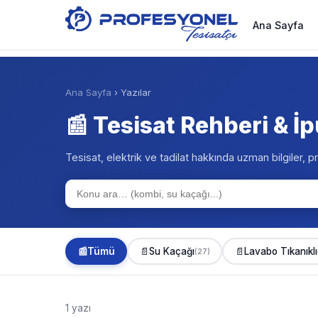
Ana Sayfa
Ana Sayfa
› Yazılar
📰 Tesisat Rehberi & İp
Tesisat, elektrik ve tadilat hakkında uzman bilgiler, pr
📰
Tümü
📄
Su Kaçağı
📄
Lavabo Tıkanıklı
(27)
1 yazı