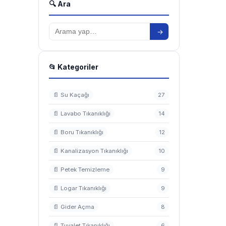
🔍 Ara
→
📂 Kategoriler
📄 Su Kaçağı
27
📄 Lavabo Tıkanıklığı
14
📄 Boru Tıkanıklığı
12
📄 Kanalizasyon Tıkanıklığı
10
📄 Petek Temizleme
9
📄 Logar Tıkanıklığı
9
📄 Gider Açma
8
📄 Tuvalet Tıkanıklığı
6