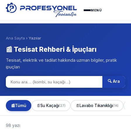
MENÜ
Ana Sayfa
› Yazılar
📰 Tesisat Rehberi & İpuçları
Tesisat, elektrik ve tadilat hakkında uzman bilgiler, pratik
ipuçları
🔍 Ara
📰
Tümü
📄
Su Kaçağı
📄
Lavabo Tıkanıklığı

(27)
(14)
98 yazı