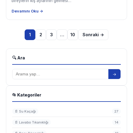
bireylerin kış aylarının gelmesi…
Devamını Oku →
Yazı
1
2
3
…
10
Sonraki →
sayfalaması
🔍 Ara
→
📂 Kategoriler
📄 Su Kaçağı
27
📄 Lavabo Tıkanıklığı
14