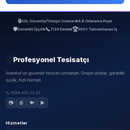
🔒
✅
⭐
SSL Güvenli
Onaylı Ustalar
4.8 Ortalama Puan
🛡️
📞
🏆
Garantili İşçilik
7/24 Destek
500+ Tamamlanan İş
🔧
Profesyonel Tesisatçı
İstanbul'un güvenilir tesisat uzmanları. Onaylı ustalar, garantili
işçilik, hızlı hizmet.
📞
0554 432 22 22
📷
📘
🐦
▶️
Hizmetler