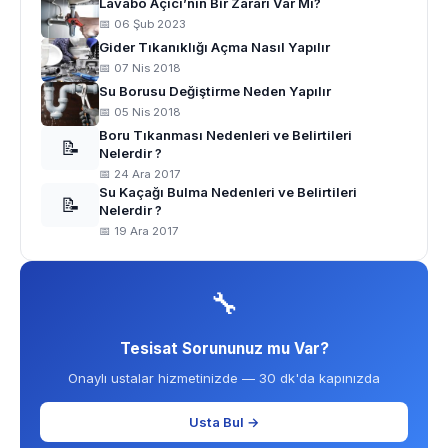
Lavabo Açıcı’nın Bir Zararı Var Mı?
📅 06 Şub 2023
Gider Tıkanıklığı Açma Nasıl Yapılır
📅 07 Nis 2018
Su Borusu Değiştirme Neden Yapılır
📅 05 Nis 2018
Boru Tıkanması Nedenleri ve Belirtileri
📝
Nelerdir ?
📅 24 Ara 2017
Su Kaçağı Bulma Nedenleri ve Belirtileri
📝
Nelerdir ?
📅 19 Ara 2017
🔧
Tesisat Sorununuz mu Var?
Onaylı ustalar hizmetinizde — 30 dk'da kapınızda
Usta Bul →